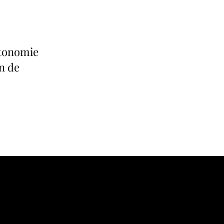
utonomie
n de