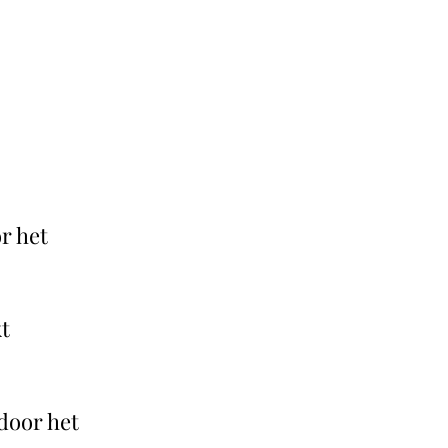
r het
t
 door het