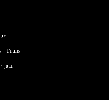
uur
s - Frans
4 jaar