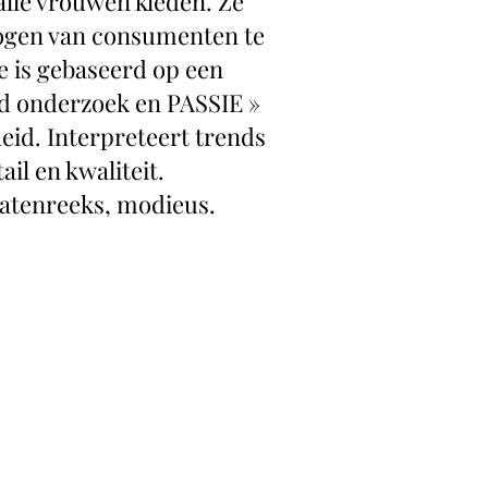
lle vrouwen kleden. Ze
 ogen van consumenten te
e is gebaseerd op een
end onderzoek en PASSIE »
id. Interpreteert trends
ail en kwaliteit.
atenreeks, modieus.