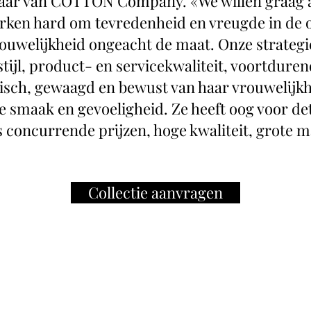
aar van COTTON Company. «We willen graag a
erken hard om tevredenheid en vreugde in de
rouwelijkheid ongeacht de maat. Onze strategi
 stijl, product- en servicekwaliteit, voortdur
sch, gewaagd en bewust van haar vrouwelijkhe
 smaak en gevoeligheid. Ze heeft oog voor det
concurrende prijzen, hoge kwaliteit, grote m
Collectie aanvragen