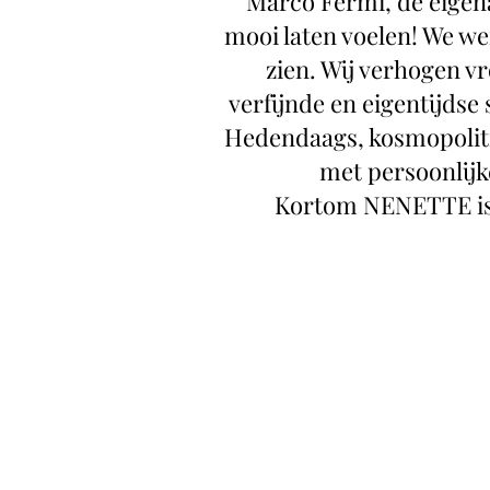
Marco Fermi, de eigen
mooi laten voelen! We w
zien. Wij verhogen v
verfijnde en eigentijdse
Hedendaags, kosmopoliti
met persoonlijke
Kortom NENETTE is 